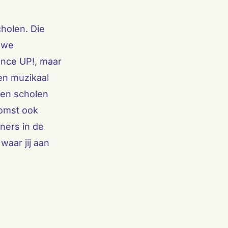
holen. Die
 we
ance UP!, maar
n muzikaal
gen scholen
komst ook
ners in de
waar jij aan