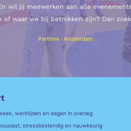
En wil jij meewerken aan alle evenemente
n of waar we bij betrokken zijn? Dan zoek
Parttime · Amsterdam
rt
week, werktijden en dagen in overleg
thousiast, stressbestendig en nauwkeurig