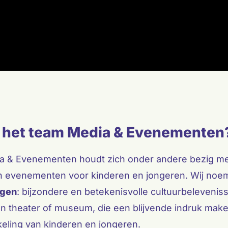
 het team Media & Evenementen
a & Evenementen houdt zich onder andere bezig me
an evenementen voor kinderen en jongeren. Wij noe
ngen
: bijzondere en betekenisvolle cultuurbelevenis
n theater of museum, die een blijvende indruk make
eling van kinderen en jongeren.