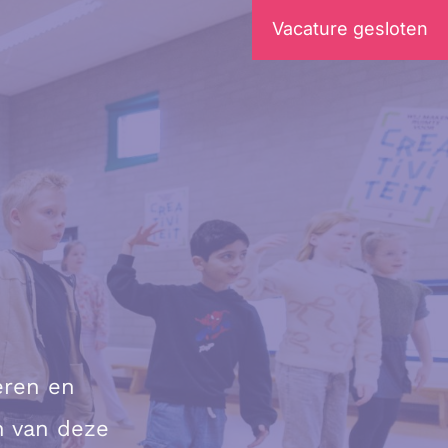
Vacature gesloten
eren en
an van deze