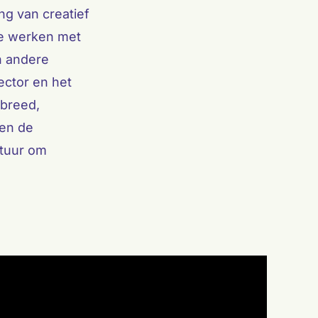
ng van creatief
te werken met
n andere
sector en het
 breed,
 en de
ltuur om