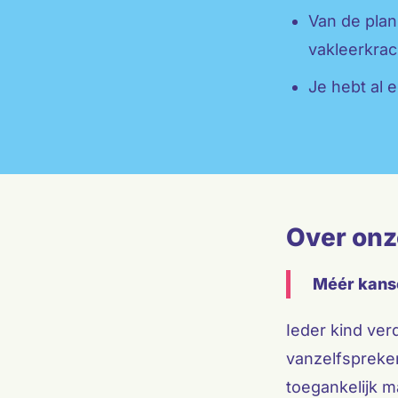
Van de plann
vakleerkra
Je hebt al e
Over onz
Méér kanse
Ieder kind verd
vanzelfspreken
toegankelijk m