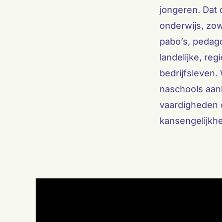
jongeren. Dat 
onderwijs, zo
pabo’s, pedag
landelijke, reg
bedrijfsleven.
naschools aan
vaardigheden o
kansengelijkhe