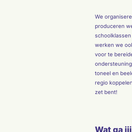
We organiseren
produceren we
schoolklassen 
werken we oo
voor te berei
ondersteuning
toneel en bee
regio koppelen
zet bent!
Wat ga ji