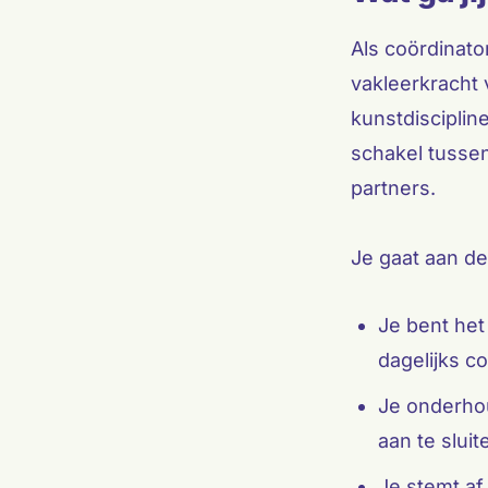
Als coördinato
vakleerkracht 
kunstdisciplin
schakel tussen
partners.
Je gaat aan d
Je bent het
dagelijks co
Je onderho
aan te slui
Je stemt af