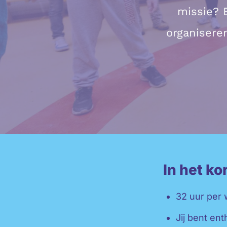
missie? 
organisere
In het ko
32 uur per 
Jij bent en