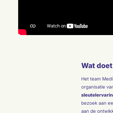
Wat doet
Het team Medi
organisatie v
sleutelervari
bezoek aan ee
aan de ontwikk