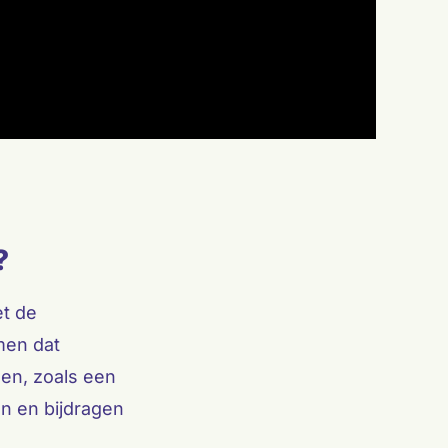
?
t de
men dat
sen, zoals een
n en bijdragen