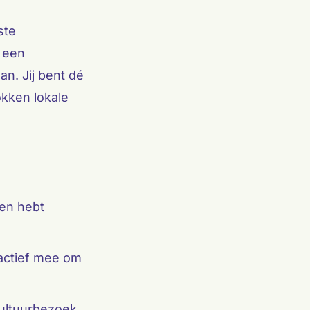
ste
t een
n. Jij bent dé
okken lokale
 en hebt
actief mee om
cultuurbezoek