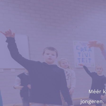
Méér k
jongeren. 