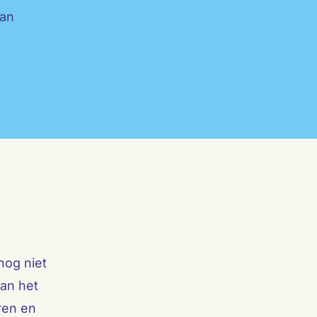
van
nog niet
aan het
ren en